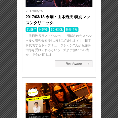
2017/03/25
2017/03/13 今剛・山木秀夫 特別レッ
スンクリニック.
EVENT
NEWS
SCHOOL
最新情報
先日渋谷ラストワルツにて開催されたスペシ
ャルな講習会を少しだけご紹介します！ 日本
を代表するトップミュージシャン2人から直接
指導を受けられるという、滅多に無いこの機
会、 告知と同 […]
Read More