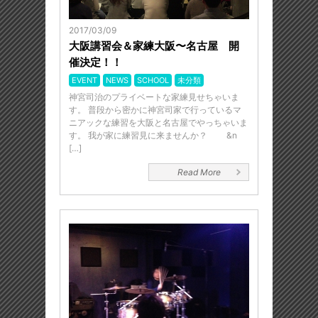
2017/03/09
大阪講習会＆家練大阪〜名古屋 開
催決定！！
EVENT
NEWS
SCHOOL
未分類
神宮司治のプライベートな家練見せちゃいま
す。 普段から密かに神宮司家で行っているマ
ニアックな練習を大阪と名古屋でやっちゃいま
す。 我が家に練習見に来ませんか？ &n
[…]
Read More