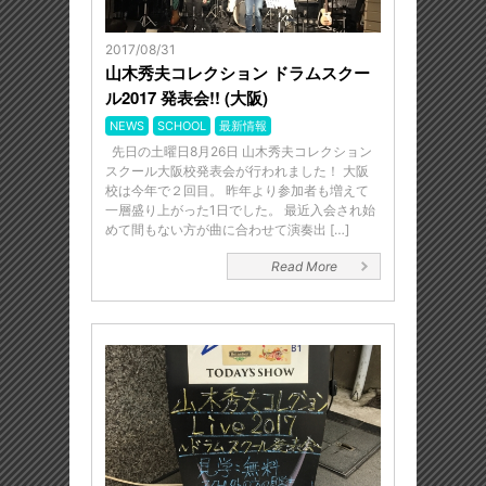
2017/08/31
山木秀夫コレクション ドラムスクー
ル2017 発表会!! (大阪)
NEWS
SCHOOL
最新情報
先日の土曜日8月26日 山木秀夫コレクション
スクール大阪校発表会が行われました！ 大阪
校は今年で２回目。 昨年より参加者も増えて
一層盛り上がった1日でした。 最近入会され始
めて間もない方が曲に合わせて演奏出 […]
Read More