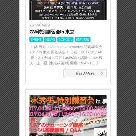
2017/04/09
GW特別講習会in 東京
EVENT
NEWS
SCHOOL
最新情報
山木秀夫コレクション presents 特別講習会
2017 in 東京 開催決定！ 日程：2017/05/04
(祝・木) 会場：渋谷 LastWaltz 講師：山木秀
夫・山口鷹 (東京校講師) 開場：9:45 1 […]
Read More