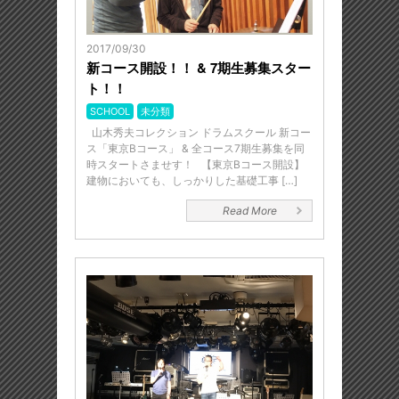
2017/09/30
新コース開設！！ & 7期生募集スター
ト！！
SCHOOL
未分類
山木秀夫コレクション ドラムスクール 新コー
ス「東京Bコース」 & 全コース7期生募集を同
時スタートさませす！ 【東京Bコース開設】
建物においても、しっかりした基礎工事 […]
Read More