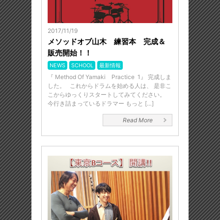
2017/11/19
メソッドオブ山木 練習本 完成＆
販売開始！！
NEWS
SCHOOL
最新情報
『 Method Of Yamaki Practice 1』 完成しま
した。 これからドラムを始める人は、 是非こ
こからゆっくりスタートしてみてください。
今行き詰まっているドラマー もっと […]
Read More