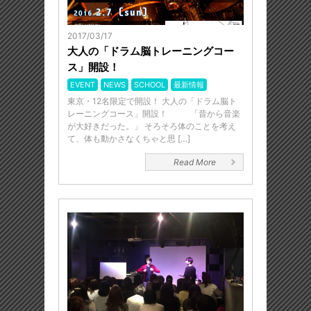
2017/03/17
大人の「ドラム脳トレーニングコー
ス」開設！
EVENT
NEWS
SCHOOL
最新情報
東京・12名限定で開設！ 大人の「ドラム脳ト
レーニングコース」開設！ 「昔から音楽
が大好きだった。」 そろそろ体のことを考え
て、体も動かさなくちゃと思 […]
Read More