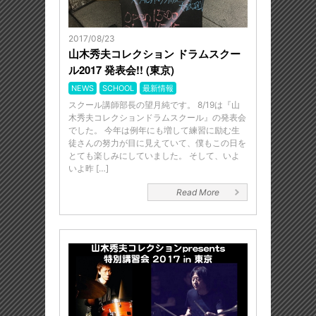
2017/08/23
山木秀夫コレクション ドラムスクー
ル2017 発表会!! (東京)
NEWS
SCHOOL
最新情報
スクール講師部長の望月純です。 8/19は『山
木秀夫コレクションドラムスクール』の発表会
でした。 今年は例年にも増して練習に励む生
徒さんの努力が目に見えていて、僕もこの日を
とても楽しみにしていました。 そして、いよ
いよ昨 […]
Read More