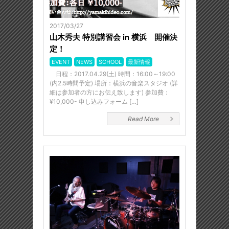
2017/03/27
山木秀夫 特別講習会 in 横浜 開催決
定！
EVENT
NEWS
SCHOOL
最新情報
日程：2017.04.29(土) 時間：16:00～19:00
(内2.5時間予定) 場所：横浜の音楽スタジオ (詳
細は参加者の方にお伝え致します) 参加費：
¥10,000- 申し込みフォーム […]
Read More