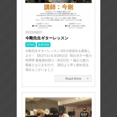
2022/08/21
今剛先生ギターレッスン
NEWS
最新情報
今剛先生ギターレッスン 8月の受講生を募集し
ます！ 【8/27(土) & 8/28(日)】 両日夕方〜夜の
時間帯 募集締め切り：8/22(月) ＊極少人数の
募集となりますので、 期日より早く締め切る
場合もございま […]
Read More