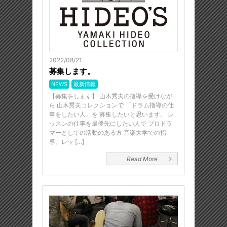
2022/08/21
募集します。
NEWS
最新情報
【募集をします】 山木秀夫の指導を受けなが
ら 山木秀夫コレクションで 「ドラム指導の仕
事をしたい人」を 募集したいと思います。 レ
ッスンの仕事を最優先にしたい人で プロドラ
マーとしての活動のある方 音楽大学での指
導、レッ […]
Read More