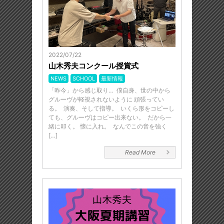
2022/07/22
山木秀夫コンクール授賞式
NEWS
SCHOOL
最新情報
「昨今」から感じ取り… 僕自身、世の中から
グルーヴが軽視されないように 頑張ってい
る。 演奏、そして指導。 いくら形をコピーし
ても、グルーヴはコピー出来ない。 だから一
緒に叩く。 懐に入れ。 なんでこの音を強く
[…]
Read More