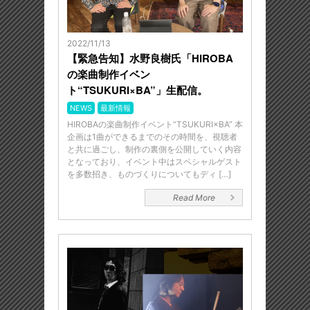
2022/11/13
【緊急告知】水野良樹氏「HIROBA
の楽曲制作イベン
ト“TSUKURI×BA”」生配信。
NEWS
最新情報
HIROBAの楽曲制作イベント“TSUKURI×BA” 本
企画は1曲ができるまでのその時間を、視聴者
と共に過ごし、制作の裏側を公開していく内容
となっており、イベント中はスペシャルゲスト
を多数招き、ものづくりについてもディ […]
Read More