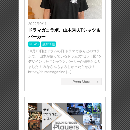
2022/10/11
ドラマガコラボ、山木秀夫Tシャツ＆
パーカー
NEWS
最新情報
10月10日はドラムの日 ドラマガさんとのコラ
ボで、 山木が使っているドラムの“セット図”を
デザインした Tシャツとパーカーが発売となり
ました！ みなさんもよろしかったらぜひ！
https://drumsmagazine […]
Read More