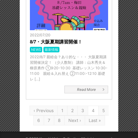
2022/07/20
8/7・大阪夏期講習開催！
NEWS
最新情報
2022/8/7 親睦会？あり的な・・・ 大阪夏期講
習開催決定！ （少人数制） 講師：山木秀夫＆
柳原勇作 ①9:20-10:30 基礎レッスン 10:30-
11:00 親睦＆入れ替え ②11:00:-12:10 基礎
レ […]
Read More
‹ Previous
1
2
3
4
5
6
7
8
Next ›
Last »