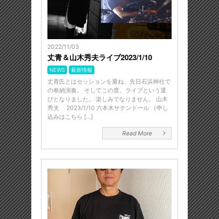
2022/11/03
丈青＆山木秀夫ライブ2023/1/10
NEWS
最新情報
丈青氏とはセッションを重ね、先日石浜神社で
の奉納演奏。 そしてこの度、ライブという運
びとなりました。 楽しみでなりません。 山木
秀夫 2023/1/10 六本木サテンドール （申し
込みはこちら […]
Read More