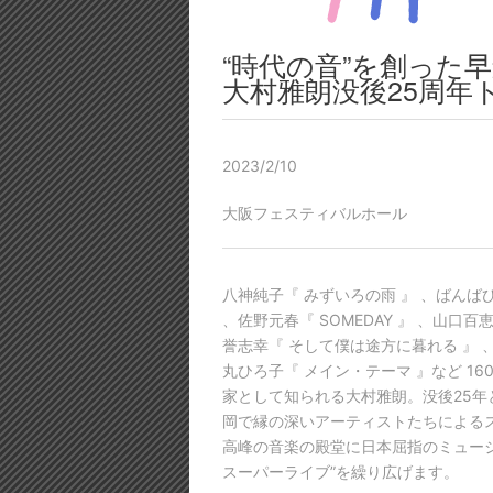
“時代の音”を創った
大村雅朗没後25周年
2023/2/10
大阪フェスティバルホール
八神純子『 みずいろの雨 』 、ばんばひろふみ
、佐野元春『 SOMEDAY 』 、山口百
誉志幸『 そして僕は途方に暮れる 』 、吉川晃
丸ひろ子『 メイン・テーマ 』など 1
家として知られる大村雅朗。没後25
岡で縁の深いアーティストたちによるス
高峰の音楽の殿堂に日本屈指のミュー
スーパーライブ”を繰り広げます。