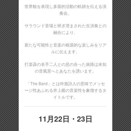
世界観を表現し多面的活動の軌跡を伝える演
奏会。
サラウンド音場と研ぎ澄まされた生演奏との
融合により、
新たな可能性と音楽の根源的な楽しみをリア
ルに伝えます。
打楽器の名手二人との息の合った旅路は未知
の音風景へとあなたを誘います。
「The Bard」とは吟遊詩人の意味でメッセ
ージ性あふれる井上鑑の音楽性を象徴するタ
イトルです。
11月22日・23日