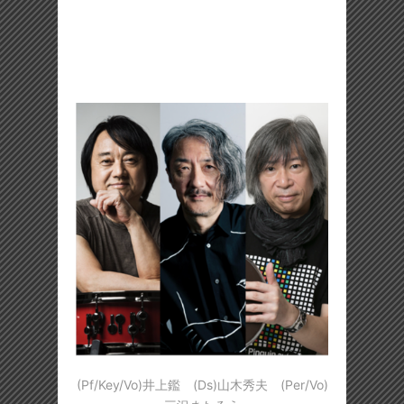
(Pf/Key/Vo)井上鑑 (Ds)山木秀夫 (Per/Vo)