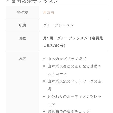
＊番田渚奈子レッスン
開催校
東京校
形態
グループレッスン
回数
月1回・グループレッスン（定員最
大5名/60分）
内容
山木秀夫グリップ習得
山木秀夫奏法の基となる基礎４
ストローク
山木秀夫流のフットワークの基
礎
月替わりのルーディメンツレッ
スン
課題曲での演奏チェック