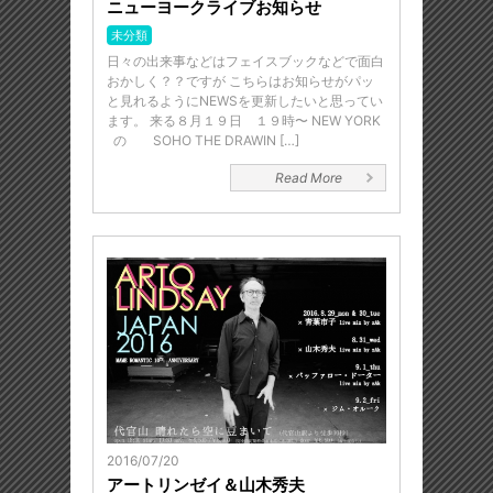
ニューヨークライブお知らせ
未分類
日々の出来事などはフェイスブックなどで面白
おかしく？？ですが こちらはお知らせがパッ
と見れるようにNEWSを更新したいと思ってい
ます。 来る８月１９日 １９時〜 NEW YORK
の SOHO THE DRAWIN […]
Read More
2016/07/20
アートリンゼイ＆山木秀夫