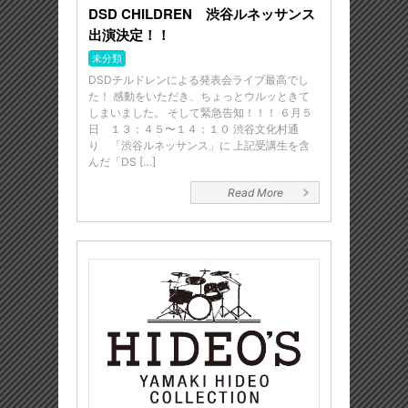
DSD CHILDREN 渋谷ルネッサンス
出演決定！！
未分類
DSDチルドレンによる発表会ライブ最高でし
た！ 感動をいただき、ちょっとウルッときて
しまいました。 そして緊急告知！！！ ６月５
日 １３：４５〜１４：１０ 渋谷文化村通
り 「渋谷ルネッサンス」に 上記受講生を含
んだ「DS […]
Read More