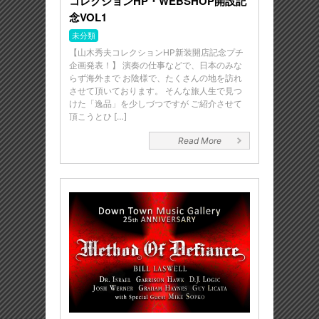
コレクションHP・WEBSHOP開設記
念VOL1
未分類
【山木秀夫コレクションHP新装開店記念プチ
企画発表！】 演奏の仕事などで、日本のみな
らず海外まで お陰様で、たくさんの地を訪れ
させて頂いております。 そんな旅人生で見つ
けた「逸品」を少しづつですが ご紹介させて
頂こうとひ […]
Read More