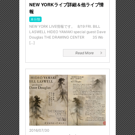
NEW YORKライブ詳細＆他ライブ情
報
未分類
NEW YORK LIVE情報です。 8/19 FRI. BILL
LASWELL HIDEO YAMAKI special guest Dave
Douglas THE DRAWING CENTER 35 Wo
[…]
Read More
2016/07/30