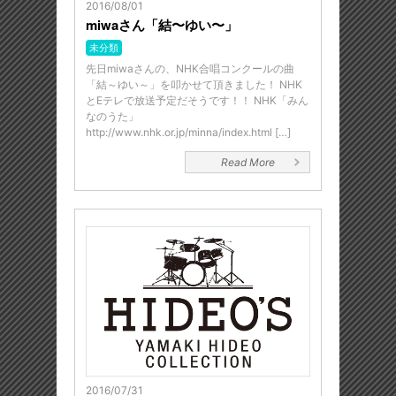
2016/08/01
miwaさん「結〜ゆい〜」
未分類
先日miwaさんの、NHK合唱コンクールの曲
「結～ゆい～」を叩かせて頂きました！ NHK
とEテレで放送予定だそうです！！ NHK「みん
なのうた」
http://www.nhk.or.jp/minna/index.html […]
Read More
2016/07/31