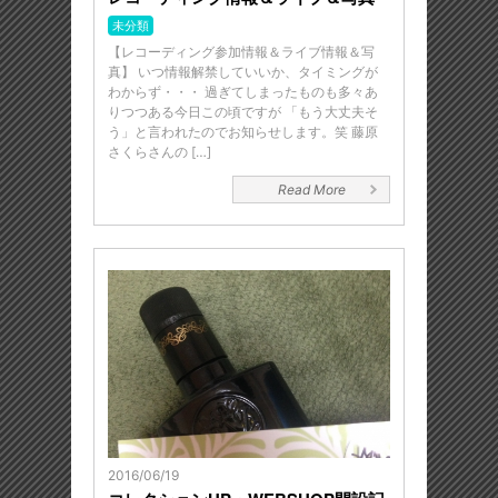
未分類
【レコーディング参加情報＆ライブ情報＆写
真】 いつ情報解禁していいか、タイミングが
わからず・・・ 過ぎてしまったものも多々あ
りつつある今日この頃ですが 「もう大丈夫そ
う」と言われたのでお知らせします。笑 藤原
さくらさんの […]
Read More
2016/06/19