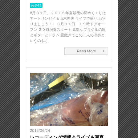
未分類
8月３１日、２０１６年夏最後の締めくくりは
アートリンゼイ＆山木秀夫 ライブで盛り上が
りましょう！！ ８月３１日 １９時ドアオー
プン ２０時演奏スタート 素敵なブラジルの歌
とギターとドラム 畳敷きでこの二人の演奏と
いうの […]
Read More
2016/06/24
レコーディング情報＆ライブ＆写真